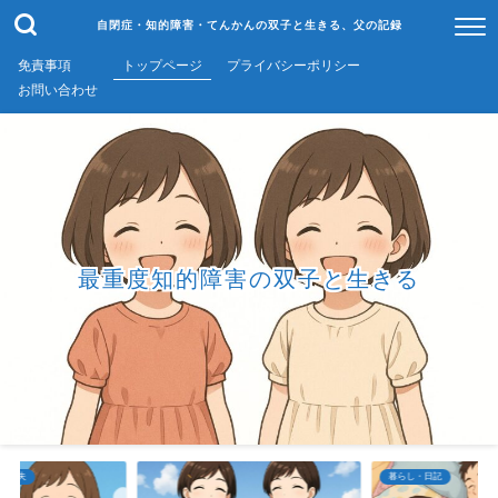
自閉症・知的障害・てんかんの双子と生きる、父の記録
免責事項
トップページ
プライバシーポリシー
お問い合わせ
最重度知的障害の双子と生きる
・工夫
暮らし・日記