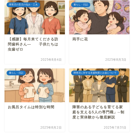
障害児の育児の悩み・工夫
暮らし・日記
【感謝】毎月来てくださる訪
両手に花
問歯科さん— 子供たちは
虫歯ゼロ
2025年8月4日
2025年8月3日
暮らし・日記
障害児に対する支援制度とお金について
お風呂タイムは特別な時間
障害のある子どもを育てる家
庭を支える5人の専門職」─制
度と実体験から徹底解説
2025年8月2日
2025年7月31日