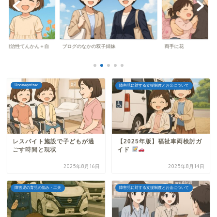
害＋難治性てんかん＋自
ブログのなかの双子姉妹
両手に花
..
Uncategorized
障害児に対する支援制度とお金について
レスパイト施設で子どもが過
【2025年版】福祉車両検討ガ
ごす時間と現状
イド
2025年8月16日
2025年8月14日
障害児の育児の悩み・工夫
障害児に対する支援制度とお金について