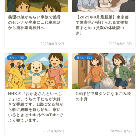
義理の弟がもらい事故で義母
【2025年8月最新版】東京都
のセレナが廃車に…代車生活
で障害児が受けられる支援制
から福祉車両検討へ
度まとめ（父親の体験談つ
き）
2025年8月12日
2025年8月10日
暮らし・日記
暮らし・日記
NHKの『おかあさんといっし
2日ほどで満タンになるごみ袋
ょ』は、うちの子たちが大好
の中身
きな番組です。1歳になる前か
ら歌に興味を持ち始め、家に
いるときはHuluやYouTubeで
よく観ています。
2025年8月9日
2025年8月5日